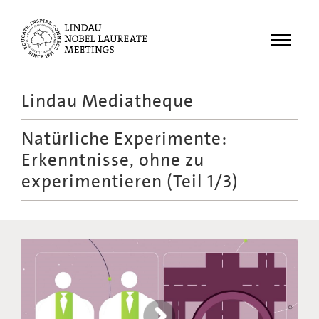
Menu
Lindau Mediatheque
Laureates
Natürliche Experimente:
Meetings
Erkenntnisse, ohne zu
Recordings
experimentieren (Teil 1/3)
Topics
Educational