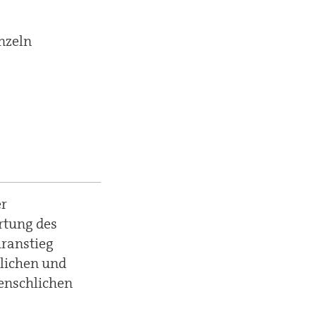
nzeln
er
rtung des
uranstieg
tlichen und
menschlichen