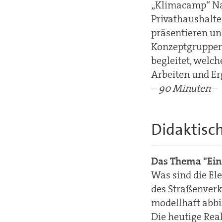
„Klimacamp“ Na
Privathaushalt
präsentieren und
Konzeptgruppen
begleitet, welc
Arbeiten und Er
–
90 Minuten
–
Didaktisc
Das Thema "Ein 
Was sind die E
des Straßenverk
modellhaft abbi
Die heutige Rea