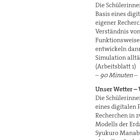
Die Schülerinne
Basis eines digi
eigener Recherc
Verständnis von
Funktionsweise
entwickeln dan
Simulation allt
(Arbeitsblatt 1)
–
90 Minuten
–
Unser Wetter – 
Die Schülerinne
eines digitalen 
Recherchen in z
Modells der Er
Syukuro Manabe