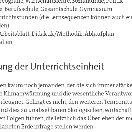
Geografie, Wirtschaftslehre, Sozialkunde, Politik
le, Berufsschule, Gesamtschule, Gymnasium
richtsstunden (die Lernsequenzen können auch ei
den)
Arbeitsblatt, Didaktik/Methodik, Ablaufplan
alien
ng der Unterrichtseinheit
hen kaum noch jemanden, der die sich immer stärk
e Klimaerwärmung und die wesentliche Verantwo
leugnet. Gelingt es nicht, den weiteren Temperat
rd dies zu unabsehbaren ökologischen, wirtschaf
en Folgen führen, die letztlich das Überleben der 
laneten Erde infrage stellen werden.