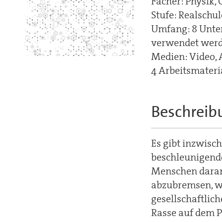
Fächer: Physik, 
Stufe: Realschu
Umfang: 8 Unter
verwendet wer
Medien: Video, 
4 Arbeitsmateri
Beschreibu
Es gibt inzwisc
beschleunigend
Menschen daran 
abzubremsen, wi
gesellschaftlich
Rasse auf dem P