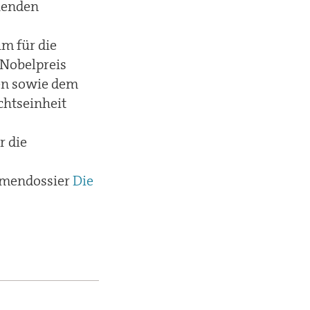
uenden
m für die
 Nobelpreis
en sowie dem
chtseinheit
r die
hemendossier
Die