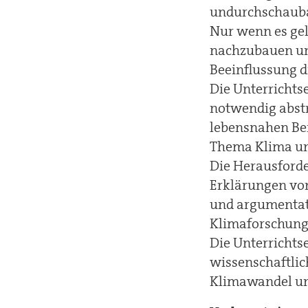
undurchschauba
Nur wenn es gel
nachzubauen und
Beeinflussung d
Die Unterrichtse
notwendig abstr
lebensnahen Bei
Thema Klima un
Die Herausforde
Erklärungen vo
und argumentati
Klimaforschung 
Die Unterrichtse
wissenschaftli
Klimawandel un