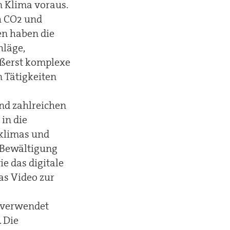
n Klima voraus.
h CO2 und
n haben die
hläge,
ußerst komplexe
 Tätigkeiten
und zahlreichen
in die
klimas und
 Bewältigung
ie das digitale
as Video zur
t verwendet
. Die