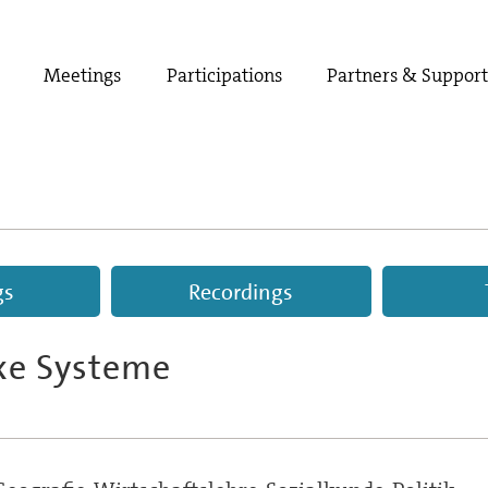
Meetings
Participations
Partners & Suppor
gs
Recordings
e Systeme