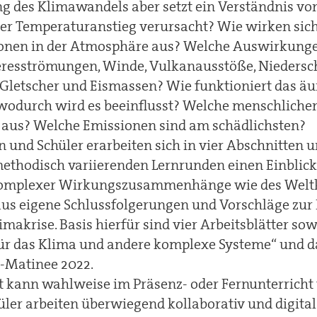
 des Klimawandels aber setzt ein Verständnis vo
er Temperaturanstieg verursacht? Wie wirken sic
ionen in der Atmosphäre aus? Welche Auswirkunge
resströmungen, Winde, Vulkanausstöße, Niedersc
Gletscher und Eismassen? Wie funktioniert das ä
odurch wird es beeinflusst? Welche menschlichen
 aus? Welche Emissionen sind am schädlichsten?
n und Schüler erarbeiten sich in vier Abschnitten 
methodisch variierenden Lernrunden einen Einblick 
komplexer Wirkungszusammenhänge wie des Welt
us eigene Schlussfolgerungen und Vorschläge zur
imakrise. Basis hierfür sind vier Arbeitsblätter sow
für das Klima und andere komplexe Systeme“ und d
-Matinee 2022.
t kann wahlweise im Präsenz- oder Fernunterrich
üler arbeiten überwiegend kollaborativ und digital