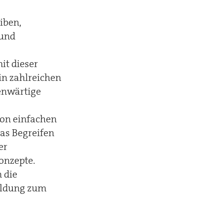
iben,
 und
it dieser
in zahlreichen
genwärtige
von einfachen
as Begreifen
er
onzepte.
n die
ildung zum