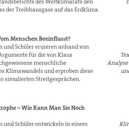
tandsberichts des Weltklimarats den
m
uss der Treibhausgase auf das Erdklima.
Vom Menschen Beeinflusst?
n und Schüler eruieren anhand von
Argumente für die von Klaus
Tex
chgewiesene menschliche
Analyse 
es Klimawandels und erproben diese
und
in simulierten Streitgesprächen.
trophe – Wie Kann Man Sie Noch
n und Schüler entwickeln in einem
Kli